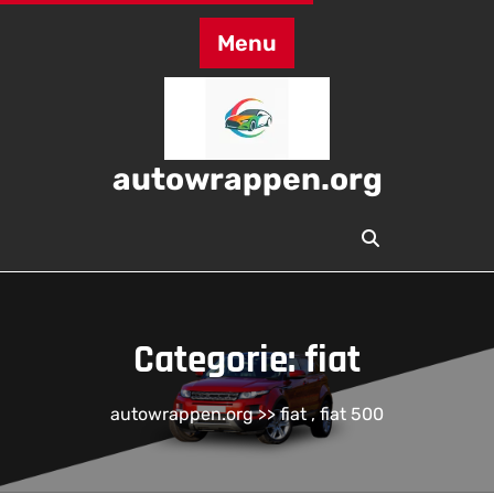
Skip
to
Menu
content
autowrappen.org
Categorie:
fiat
autowrappen.org
>>
fiat
,
fiat 500