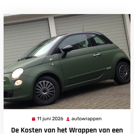
11 juni 2026
autowrappen
11
autowrappen
juni
De Kosten van het Wrappen van een
2026