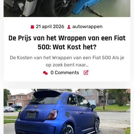
21 april 2026
autowrappen
21
autowrappen
april
De Prijs van het Wrappen van een Fiat
2026
500: Wat Kost het?
De Kosten van het Wrappen van een Fiat 500 Als je
op zoek bent naar…
0 Comments