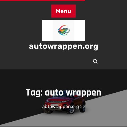
Skip
to
Menu
content
autowrappen.org
Tag:
auto wrappen
autowrappen.org
>>