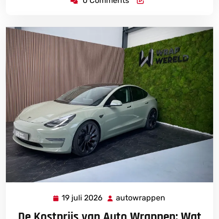
0 Comments
19 juli 2026
autowrappen
19
autowrappen
juli
De Kostprijs van Auto Wrappen: Wat