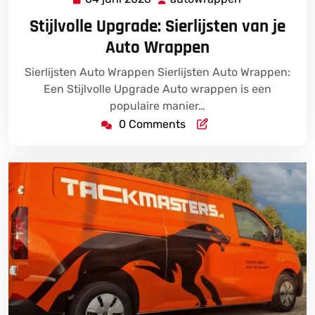
juni
Stijlvolle Upgrade: Sierlijsten van je
2026
Auto Wrappen
Sierlijsten Auto Wrappen Sierlijsten Auto Wrappen:
Een Stijlvolle Upgrade Auto wrappen is een
populaire manier…
0 Comments