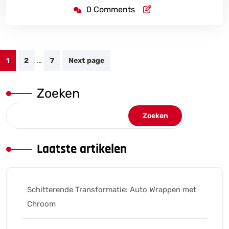
0 Comments
Berichten
…
1
2
7
Next page
paginering
Zoeken
Zoeken
Laatste artikelen
Schitterende Transformatie: Auto Wrappen met
Chroom