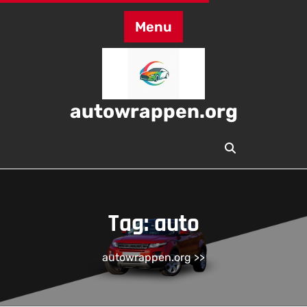
Skip
to
Menu
content
autowrappen.org
Tag:
auto
autowrappen.org
>>