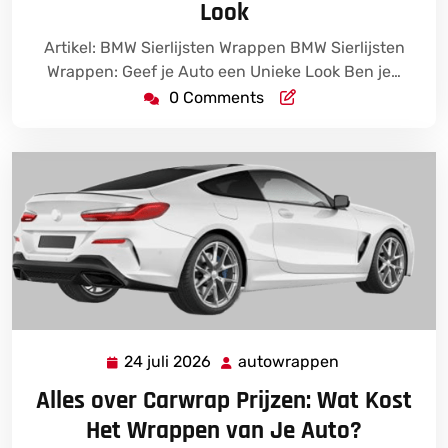
Look
Artikel: BMW Sierlijsten Wrappen BMW Sierlijsten
Wrappen: Geef je Auto een Unieke Look Ben je…
0 Comments
24 juli 2026
autowrappen
24
autowrappen
juli
Alles over Carwrap Prijzen: Wat Kost
2026
Het Wrappen van Je Auto?