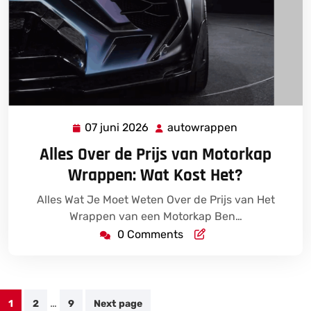
07 juni 2026
autowrappen
07
autowrappen
juni
Alles Over de Prijs van Motorkap
2026
Wrappen: Wat Kost Het?
Alles Wat Je Moet Weten Over de Prijs van Het
Wrappen van een Motorkap Ben…
0 Comments
Berichten
…
1
2
9
Next page