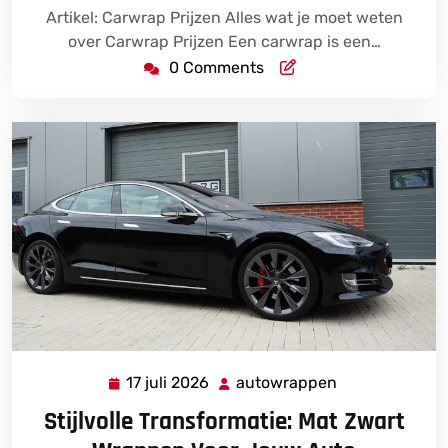
Artikel: Carwrap Prijzen Alles wat je moet weten
over Carwrap Prijzen Een carwrap is een…
0 Comments
17 juli 2026
autowrappen
17
autowrappen
juli
Stijlvolle Transformatie: Mat Zwart
2026