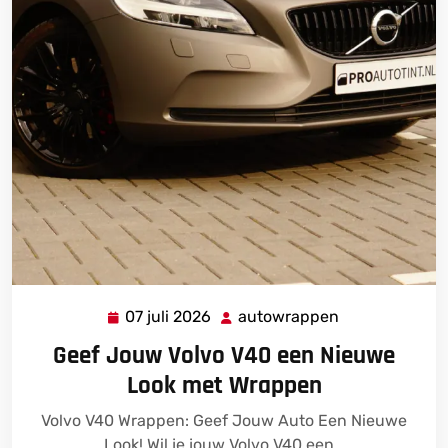
07 juli 2026
autowrappen
07
autowrappen
juli
Geef Jouw Volvo V40 een Nieuwe
2026
Look met Wrappen
Volvo V40 Wrappen: Geef Jouw Auto Een Nieuwe
Look! Wil je jouw Volvo V40 een…