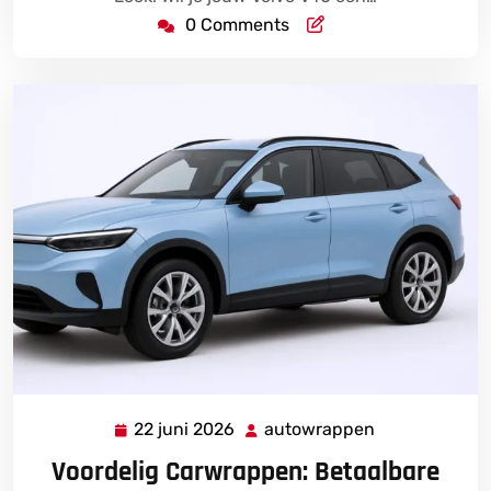
0 Comments
22 juni 2026
autowrappen
22
autowrappen
juni
Voordelig Carwrappen: Betaalbare
2026