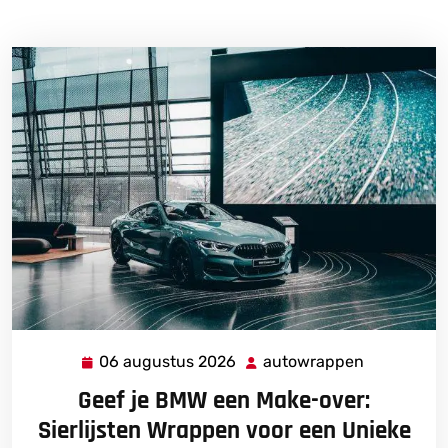
06 augustus 2026
autowrappen
06
autowrapp
augustus
Geef je BMW een Make-over:
2026
Sierlijsten Wrappen voor een Unieke