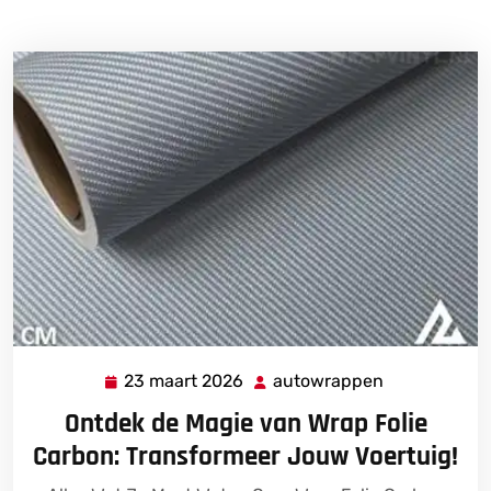
23 maart 2026
autowrappen
23
autowrappe
maart
Ontdek de Magie van Wrap Folie
2026
Carbon: Transformeer Jouw Voertuig!