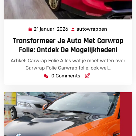
21 januari 2026
autowrappen
21
autowrappe
januari
Transformeer Je Auto Met Carwrap
2026
Folie: Ontdek De Mogelijkheden!
Artikel: Carwrap Folie Alles wat je moet weten over
Carwrap Folie Carwrap folie, ook wel…
0 Comments