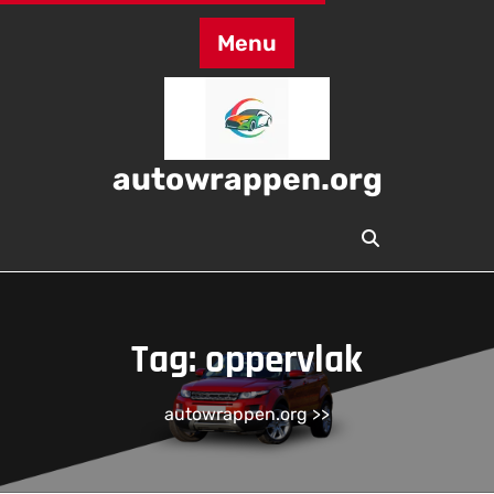
Skip
to
Menu
content
autowrappen.org
Tag:
oppervlak
autowrappen.org
>>