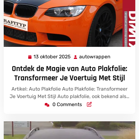
13 oktober 2025
autowrappen
13
autowrapp
oktober
Ontdek de Magie van Auto Plakfolie:
2025
Transformeer Je Voertuig Met Stijl
Artikel: Auto Plakfolie Auto Plakfolie: Transformeer
Je Voertuig Met Stijl Auto plakfolie, ook bekend als…
0 Comments