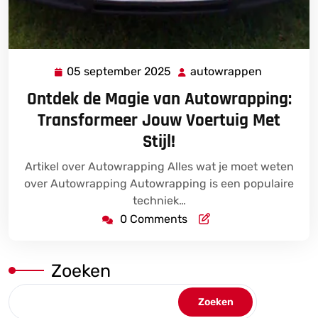
05 september 2025
autowrappen
05
autowrap
september
Ontdek de Magie van Autowrapping:
2025
Transformeer Jouw Voertuig Met
Stijl!
Artikel over Autowrapping Alles wat je moet weten
over Autowrapping Autowrapping is een populaire
techniek…
0 Comments
Zoeken
Zoeken