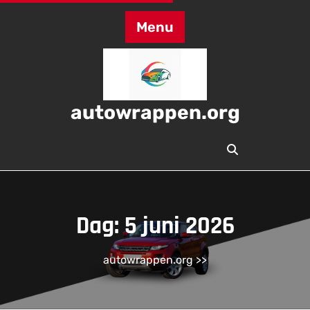
Skip
to
Menu
content
autowrappen.org
Dag:
5 juni 2026
autowrappen.org
>>