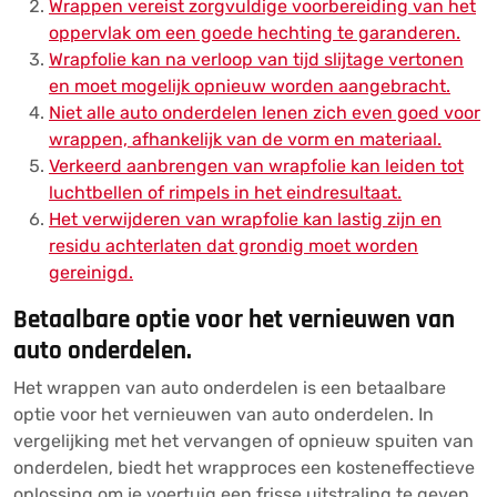
Wrappen vereist zorgvuldige voorbereiding van het
oppervlak om een goede hechting te garanderen.
Wrapfolie kan na verloop van tijd slijtage vertonen
en moet mogelijk opnieuw worden aangebracht.
Niet alle auto onderdelen lenen zich even goed voor
wrappen, afhankelijk van de vorm en materiaal.
Verkeerd aanbrengen van wrapfolie kan leiden tot
luchtbellen of rimpels in het eindresultaat.
Het verwijderen van wrapfolie kan lastig zijn en
residu achterlaten dat grondig moet worden
gereinigd.
Betaalbare optie voor het vernieuwen van
auto onderdelen.
Het wrappen van auto onderdelen is een betaalbare
optie voor het vernieuwen van auto onderdelen. In
vergelijking met het vervangen of opnieuw spuiten van
onderdelen, biedt het wrapproces een kosteneffectieve
oplossing om je voertuig een frisse uitstraling te geven