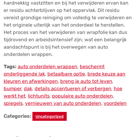
hardnekkig vastzitten en bij het verwijderen ervan kan
er residu achterblijven op het oppervlak. Dit residu
vereist grondige reiniging om volledig te verwijderen en
het originele uiterlijk van het onderdeel te herstellen.
Het proces van het verwijderen van wrapfolie kan dus
tijdrovend en arbeidsintensief zijn, wat een belangrijk
aandachtspunt is bij het overwegen van auto
onderdelen wrappen.
Tags:
auto onderdelen wrappen
,
beschermt
onderliggende lak
,
betaalbare optie
,
brede keuze aan
kleuren en afwerkingen
,
breng je auto tot leven
,
bumper
,
dak
,
details accentueren of verbergen
,
hoe
werkt het
,
lichtunits
,
populaire auto onderdelen
,
spiegels
,
vernieuwen van auto onderdelen
,
voordelen
Categories:
Uncategorized