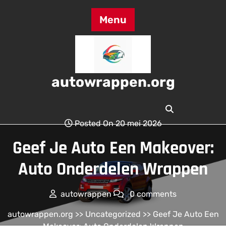
Skip
to
Menu
content
autowrappen.org
Posted On 20 mei 2026
Geef Je Auto Een Makeover:
Auto Onderdelen Wrappen
autowrappen
0 comments
autowrappen.org
>>
Uncategorized
>> Geef Je Auto Een