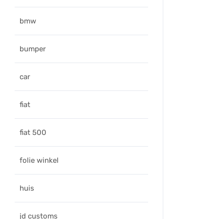
bmw
bumper
car
fiat
fiat 500
folie winkel
huis
jd customs