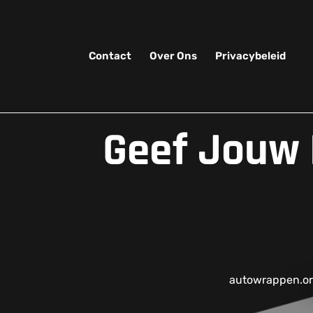
Skip
to
content
Contact
Over Ons
Privacybeleid
Geef Jouw 
autowrappen.o