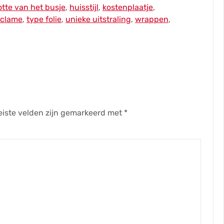
otte van het busje
,
huisstijl
,
kostenplaatje
,
eclame
,
type folie
,
unieke uitstraling
,
wrappen
,
eiste velden zijn gemarkeerd met
*