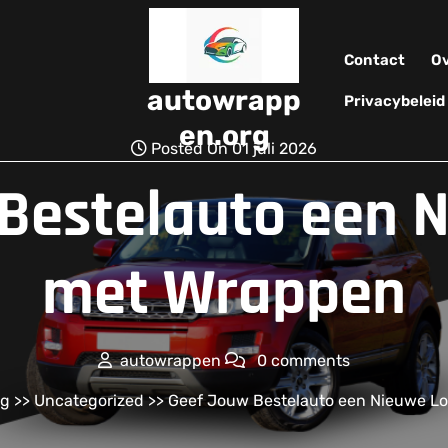
Contact
Ov
autowrapp
Privacybeleid
en.org
Posted On 01 juli 2026
Bestelauto een 
met Wrappen
autowrappen
0 comments
rg
>>
Uncategorized
>> Geef Jouw Bestelauto een Nieuwe L