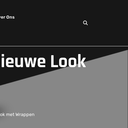
er Ons
Nieuwe Look
ook met Wrappen