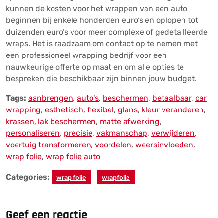
kunnen de kosten voor het wrappen van een auto
beginnen bij enkele honderden euro’s en oplopen tot
duizenden euro’s voor meer complexe of gedetailleerde
wraps. Het is raadzaam om contact op te nemen met
een professioneel wrapping bedrijf voor een
nauwkeurige offerte op maat en om alle opties te
bespreken die beschikbaar zijn binnen jouw budget.
Tags:
aanbrengen
,
auto's
,
beschermen
,
betaalbaar
,
car
wrapping
,
esthetisch
,
flexibel
,
glans
,
kleur veranderen
,
krassen
,
lak beschermen
,
matte afwerking
,
personaliseren
,
precisie
,
vakmanschap
,
verwijderen
,
voertuig transformeren
,
voordelen
,
weersinvloeden
,
wrap folie
,
wrap folie auto
Categories:
wrap folie
wrapfolie
Geef een reactie