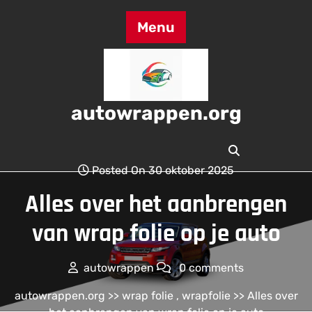
Skip
to
Menu
content
autowrappen.org
Posted On 30 oktober 2025
Alles over het aanbrengen
van wrap folie op je auto
autowrappen
0 comments
autowrappen.org
>>
wrap folie
,
wrapfolie
>> Alles over