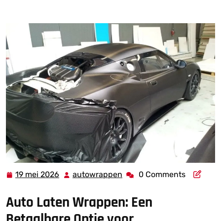
Auto Laten Wrappen: Goedkoop en Stijlvol!
19 mei 2026
autowrappen
0 Comments
19
autowrappen
mei
Auto Laten Wrappen: Een
2026
Betaalbare Optie voor