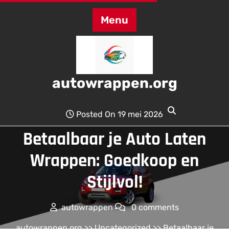
Skip
to
Menu
content
autowrappen.org
Posted On 19 mei 2026
Betaalbaar je Auto Laten
Wrappen: Goedkoop en
Stijlvol!
autowrappen
0 comments
autowrappen.org
>>
Uncategorized
>> Betaalbaar je