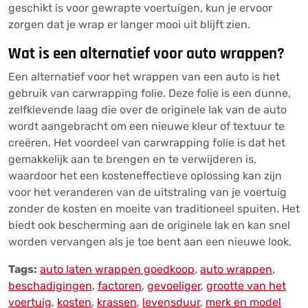
geschikt is voor gewrapte voertuigen, kun je ervoor
zorgen dat je wrap er langer mooi uit blijft zien.
Wat is een alternatief voor auto wrappen?
Een alternatief voor het wrappen van een auto is het
gebruik van carwrapping folie. Deze folie is een dunne,
zelfklevende laag die over de originele lak van de auto
wordt aangebracht om een nieuwe kleur of textuur te
creëren. Het voordeel van carwrapping folie is dat het
gemakkelijk aan te brengen en te verwijderen is,
waardoor het een kosteneffectieve oplossing kan zijn
voor het veranderen van de uitstraling van je voertuig
zonder de kosten en moeite van traditioneel spuiten. Het
biedt ook bescherming aan de originele lak en kan snel
worden vervangen als je toe bent aan een nieuwe look.
Tags:
auto laten wrappen goedkoop
,
auto wrappen
,
beschadigingen
,
factoren
,
gevoeliger
,
grootte van het
voertuig
,
kosten
,
krassen
,
levensduur
,
merk en model