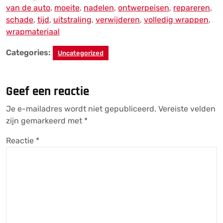
van de auto
,
moeite
,
nadelen
,
ontwerpeisen
,
repareren
,
schade
,
tijd
,
uitstraling
,
verwijderen
,
volledig wrappen
,
wrapmateriaal
Categories:
Uncategorized
Geef een reactie
Je e-mailadres wordt niet gepubliceerd.
Vereiste velden
zijn gemarkeerd met
*
Reactie
*