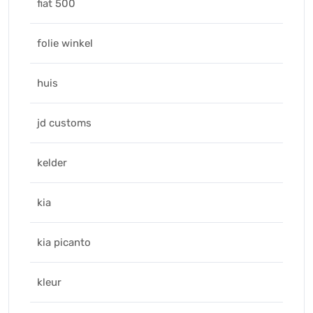
fiat 500
folie winkel
huis
jd customs
kelder
kia
kia picanto
kleur