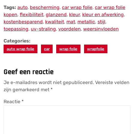
Tags:
auto
,
bescherming
,
car wrap folie
,
car wrap folie
kopen
,
flexibiliteit
,
glanzend
,
kleur
,
kleur en afwerking
,
kostenbesparend
,
kwaliteit
,
mat
,
metallic
,
stijl
,
toepassing
,
uv-straling
,
voordelen
,
weersinvloeden
Categories:
auto wrap folie
car
wrap folie
wrapfolie
Geef een reactie
Je e-mailadres wordt niet gepubliceerd.
Vereiste velden
zijn gemarkeerd met
*
Reactie
*