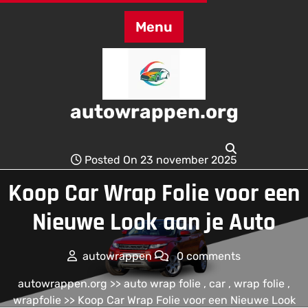
Skip
to
Menu
content
autowrappen.org
Posted On 23 november 2025
Koop Car Wrap Folie voor een
Nieuwe Look aan je Auto
autowrappen
0 comments
autowrappen.org
>>
auto wrap folie
,
car
,
wrap folie
,
wrapfolie
>> Koop Car Wrap Folie voor een Nieuwe Look